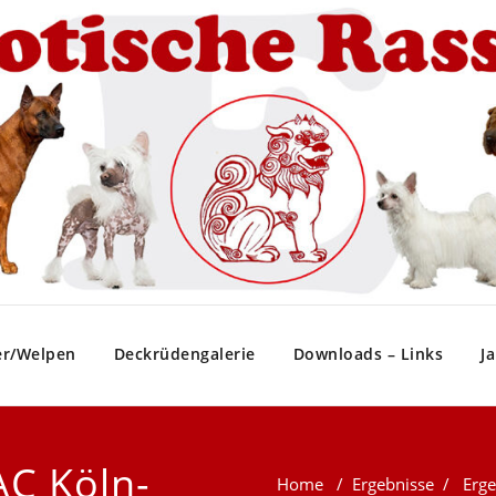
er/Welpen
Deckrüdengalerie
Downloads – Links
J
AC Köln-
Home
/
Ergebnisse
/
Erg