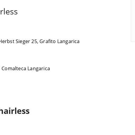
rless
erbst Sieger 25, Grafito Langarica
d, Comalteca Langarica
hairless