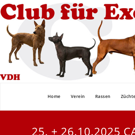
Home
Verein
Rassen
Zücht
25. + 26.10.2025 C