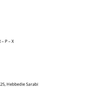
 – P – X
 25, Hebbedie Sarabi